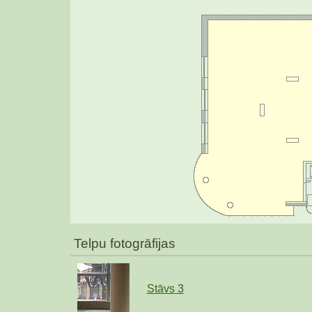
Telpu fotogrāfijas
Stāvs
3