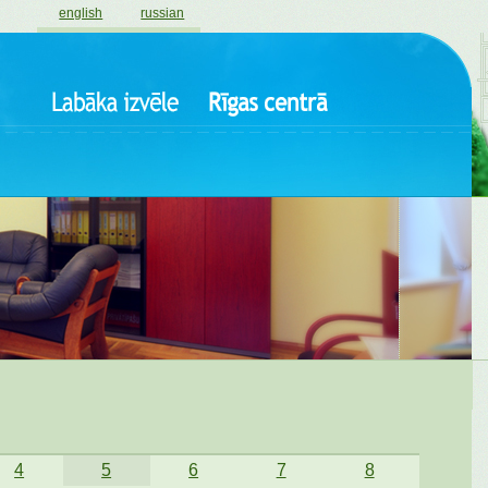
english
russian
4
5
6
7
8