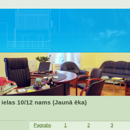
 ielas 10/12 nams (Jaunā ēka)
Pagrabs
1
2
3