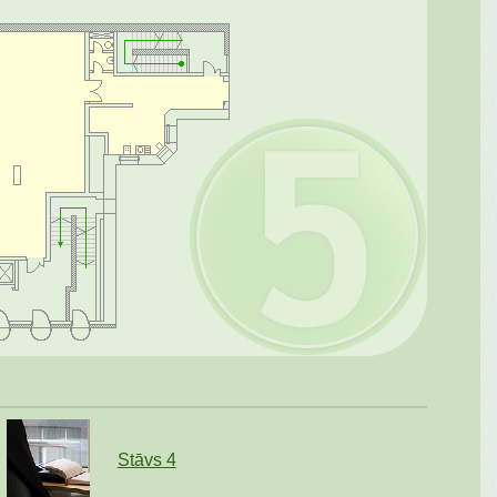
Stāvs
4