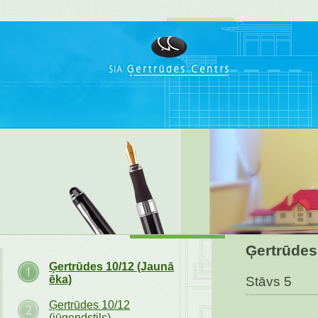
Ģertrūdes
Ģertrūdes 10/12 (Jaunā
ēka)
Stāvs 5
Ģertrūdes 10/12
(jūgendstils)