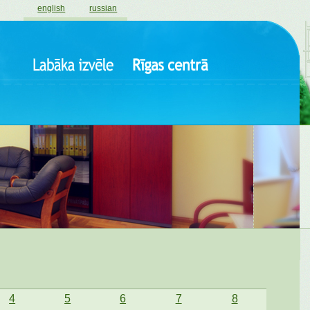
english
russian
4
5
6
7
8