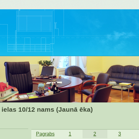
 ielas 10/12 nams (Jaunā ēka)
Pagrabs
1
2
3