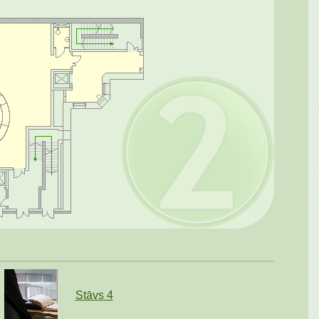
Stāvs
4