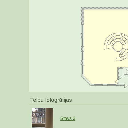
Telpu fotogrāfijas
Stāvs
3