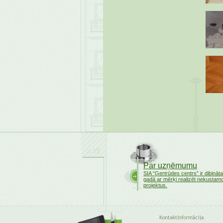
Par uzņēmumu
SIA “Ģertrūdes centrs” ir dibināt
gadā ar mērķi realizēt nekusta
projektus.